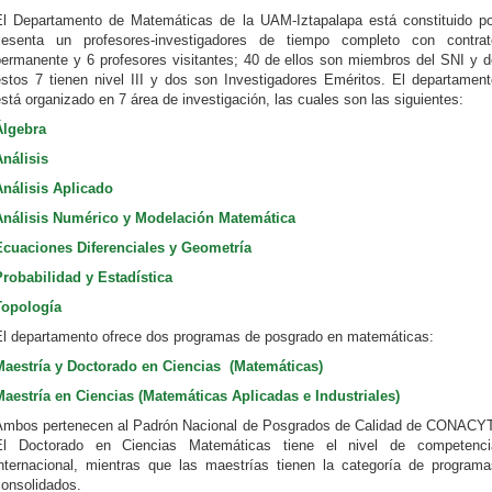
El Departamento de Matemáticas de la UAM-Iztapalapa está constituido po
sesenta un profesores-investigadores de tiempo completo con contrat
permanente y 6 profesores visitantes; 40 de ellos son miembros del SNI y d
éstos 7 tienen nivel III y dos son Investigadores Eméritos. El departament
stá organizado en 7 área de investigación, las cuales son las siguientes:
Álgebra
Análisis
Análisis Aplicado
Análisis Numérico y Modelación Matemática
Ecuaciones Diferenciales y Geometría
Probabilidad y Estadística
Topología
El departamento ofrece dos programas de posgrado en matemáticas:
Maestría y Doctorado en Ciencias (Matemáticas)
Maestría en Ciencias (Matemáticas Aplicadas e Industriales)
Ambos pertenecen al Padrón Nacional de Posgrados de Calidad de CONACYT
El Doctorado en Ciencias Matemáticas tiene el nivel de competenci
internacional, mientras que las maestrías tienen la categoría de programa
consolidados.