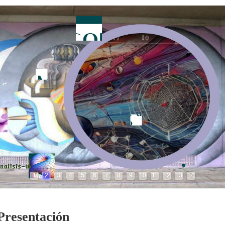
1
2
3
4
5
6
7
8
9
10
11
12
13
14
Presentación