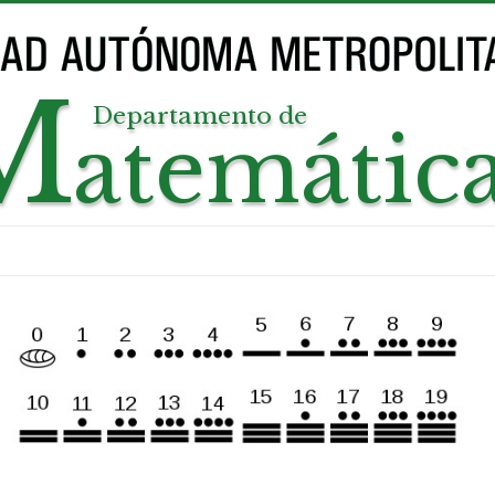
M
Departamento de
atemátic