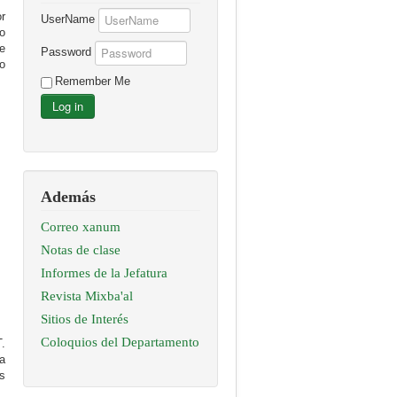
r
UserName
o
e
Password
o
Remember Me
Log in
Además
Correo xanum
Notas de clase
Informes de la Jefatura
Revista Mixba'al
Sitios de Interés
Coloquios del Departamento
.
a
s