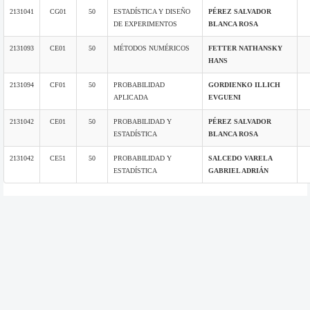
2131041
CG01
50
ESTADÍSTICA Y DISEÑO
PÉREZ SALVADOR
DE EXPERIMENTOS
BLANCA ROSA
2131093
CE01
50
MÉTODOS NUMÉRICOS
FETTER NATHANSKY
HANS
2131094
CF01
50
PROBABILIDAD
GORDIENKO ILLICH
APLICADA
EVGUENI
2131042
CE01
50
PROBABILIDAD Y
PÉREZ SALVADOR
ESTADÍSTICA
BLANCA ROSA
2131042
CE51
50
PROBABILIDAD Y
SALCEDO VARELA
ESTADÍSTICA
GABRIEL ADRIÁN