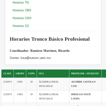
Horarios TG
Horarios CBS
Horarios CSH
Horarios CC
Horarios Tronco Básico Profesional
Coordinador: Ramírez Martínez, Ricardo
Correo: tuca@xanum.uam.mx
CLAVE
GRUPO
CUPO
UEA
PROFESOR /
AYUDANTE
Departamento de Matematicas, UAM Iztapalapa 2026
2132074
CD01
50
ÁLGEBRA LINEAL
AGUIRRE CASTILLO
APLICADA II
LUIS
2132074
CD03
50
ÁLGEBRA LINEAL
HIDALGO SOLÍS
APLICADA II
LAURA