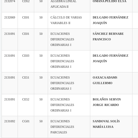
2132074
CD52
50
ÁLGEBRA LINEAL
OMAÑA PULIDO ELSA
APLICADA II
2132069
CE01
50
CÁLCULO DE VARIAS
DELGADO FERNÁNDEZ
VARIABLES II
JOAQUÍN
2131091
CE01
50
ECUACIONES
SÁNCHEZ BERNABE
DIFERENCIALES
FRANCISCO
ORDINARIAS I
2131091
CE03
50
ECUACIONES
DELGADO FERNÁNDEZ
DIFERENCIALES
JOAQUÍN
ORDINARIAS I
2131091
CE51
50
ECUACIONES
OAXACA ADAMS
DIFERENCIALES
GUILLERMO
ORDINARIAS I
2131091
CE52
50
ECUACIONES
BOLAÑOS SERVIN
DIFERENCIALES
JORGE RICARDO
ORDINARIAS I
2131092
CG01
50
ECUACIONES
SANDOVAL SOLÍS
DIFERENCIALES
MARÍA LUISA
PARCIALES